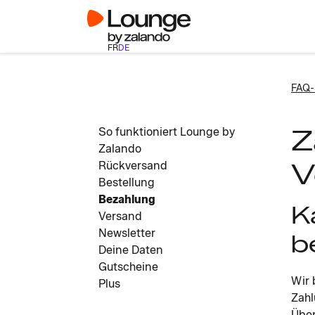
FR
DE
FAQ-
Z
So funktioniert Lounge by
Zalando
V
Rückversand
Bestellung
Bezahlung
K
Versand
Newsletter
b
Deine Daten
Gutscheine
Wir 
Plus
Zahl
Über