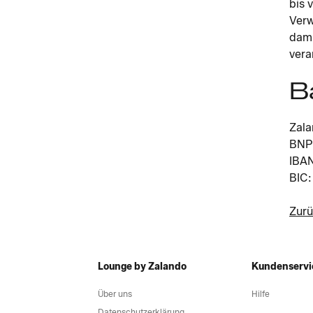
bis 
Verw
dami
vera
B
Zal
BNP 
IBA
BIC
Zurü
Lounge by Zalando
Kundenservi
Über uns
Hilfe
Datenschutzerklärung