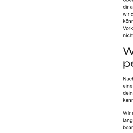
dir 
wir 
könn
Vork
nich
W
p
Nach
eine
dein
kann
Wir 
lang
bear