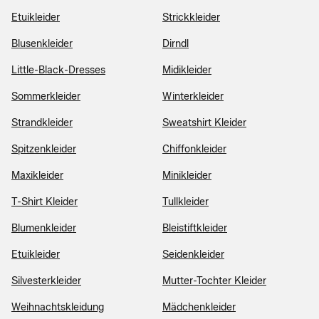
Etuikleider
Strickkleider
Blusenkleider
Dirndl
Little-Black-Dresses
Midikleider
Sommerkleider
Winterkleider
Strandkleider
Sweatshirt Kleider
Spitzenkleider
Chiffonkleider
Maxikleider
Minikleider
T-Shirt Kleider
Tullkleider
Blumenkleider
Bleistiftkleider
Etuikleider
Seidenkleider
Silvesterkleider
Mutter-Tochter Kleider
Weihnachtskleidung
Mädchenkleider