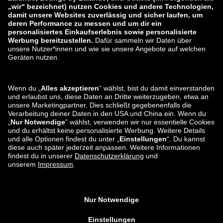
zalando-prive.es
zalando-lounge.cz
zalando-lounge.lt
zalando-lounge.sk
zalando-lounge.ro
zalando-lounge.hr
zalando-lounge.si
zalando-lounge.hu
zalando-lounge.lu
zalando-lounge.ee
zalando-lounge.lv
zalando-lounge.no
Du findest uns
auch bei
Facebook
Instagram
*Im Vergleich zur unverbindlichen Preisempfehlung.