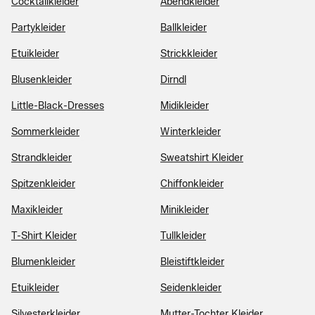
Cocktailkleider
Abendkleider
Partykleider
Ballkleider
Etuikleider
Strickkleider
Blusenkleider
Dirndl
Little-Black-Dresses
Midikleider
Sommerkleider
Winterkleider
Strandkleider
Sweatshirt Kleider
Spitzenkleider
Chiffonkleider
Maxikleider
Minikleider
T-Shirt Kleider
Tullkleider
Blumenkleider
Bleistiftkleider
Etuikleider
Seidenkleider
Silvesterkleider
Mutter-Tochter Kleider