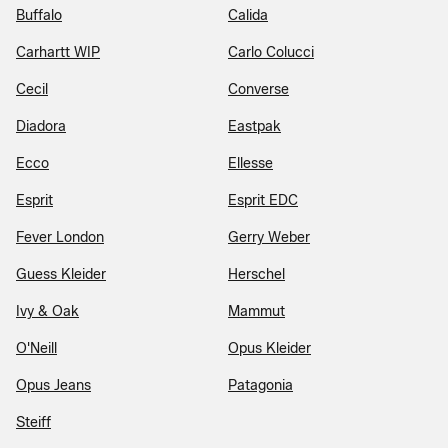
Buffalo
Calida
Carhartt WIP
Carlo Colucci
Cecil
Converse
Diadora
Eastpak
Ecco
Ellesse
Esprit
Esprit EDC
Fever London
Gerry Weber
Guess Kleider
Herschel
Ivy & Oak
Mammut
O'Neill
Opus Kleider
Opus Jeans
Patagonia
Steiff