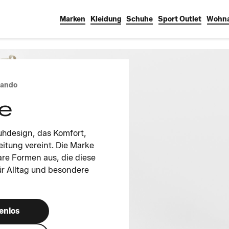
Marken
Kleidung
Schuhe
Sport Outlet
Wohna
lando
e
uhdesign, das Komfort,
eitung vereint. Die Marke
are Formen aus, die diese
für Alltag und besondere
enlos