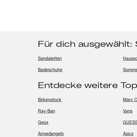
Für dich ausgewählt:
Sandaletten
Hauss
Badeschuhe
Somme
Entdecke weitere To
Birkenstock
Marc O
Ray-Ban
Vans
Geox
GUES
Armedangels
Asics