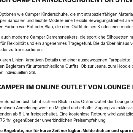
 Optionen wie Camper Kinderschuhe, die mit strapazierfähigen Materia
er Sandalen und leichte Modelle eine flexible Bewegungsfreiheit an
en Farben wie Rot oder Blau, die dem Outfit deines Kindes eine moder
t auch moderne Camper Damensneakers, die sportliche Silhouetten mi
n für Flexibilität und ein angenehmes Tragegefühl. Die darüber hinau
oder zu transportieren.
 klaren Linien, kreativen Details und einer ausgewogenen Farbpalette
 Begleitern für unterschiedliche Outfits. Ob zur Jeans, zum Hoodie 
 individuellen Stil.
AMPER IM ONLINE OUTLET VON LOUNGE
chuhen bist, lohnt sich ein Blick in das Online Outlet der Lounge b
nlosen Anmeldung wirst du Mitglied und erhältst Zugang zu exklusiven
en ab 8 Uhr freigeschaltet. Eine kostenlose Retoure wird zusätzlic
u 75 %* gegenüber der unverbindlichen Preisempfehlung.
e Angebote, nur für kurze Zeit verfügbar. Melde dich an und spare