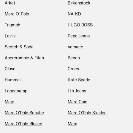
Arket
Birkenstock
Marc O´Polo
NA-KD
Triumph
HUGO BOSS
Levi's
Pepe Jeans
Scotch & Soda
Versace
Abercrombie & Fitch
Bench
Cluse
Crocs
Hummel
Kate Spade
Longchamp
Ltb Jeans
Maje
Marc Cain
Marc O'Polo Schuhe
Marc O'Polo Kleider
Marc O'Polo Blusen
Mcm