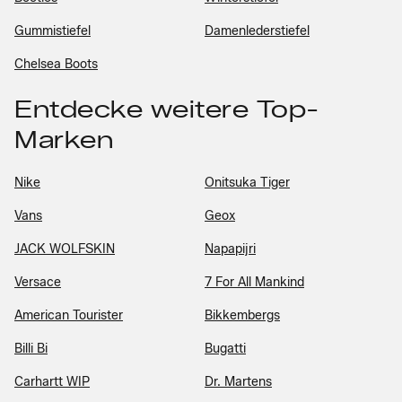
Gummistiefel
Damenlederstiefel
Chelsea Boots
Entdecke weitere Top-
Marken
Nike
Onitsuka Tiger
Vans
Geox
JACK WOLFSKIN
Napapijri
Versace
7 For All Mankind
American Tourister
Bikkembergs
Billi Bi
Bugatti
Carhartt WIP
Dr. Martens