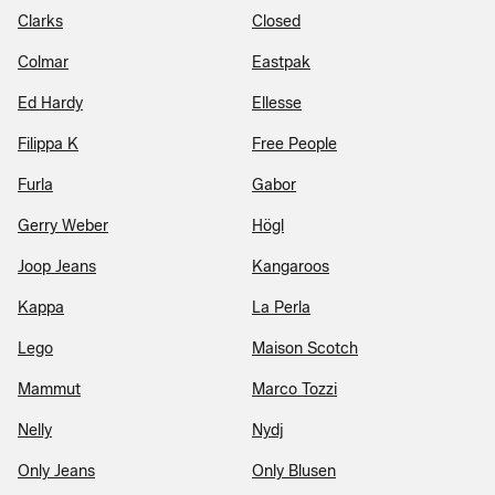
Clarks
Closed
Colmar
Eastpak
Ed Hardy
Ellesse
Filippa K
Free People
Furla
Gabor
Gerry Weber
Högl
Joop Jeans
Kangaroos
Kappa
La Perla
Lego
Maison Scotch
Mammut
Marco Tozzi
Nelly
Nydj
Only Jeans
Only Blusen