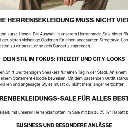
HE HERRENBEKLEIDUNG MUSS NICHT VIE
s und kurze Hosen: Die Auswahl in unserem Herrenmode-Sale bietet fü
ger bieten vielseitige Optionen für einen angesagten Streetstyle-Loo
ten zu dir passt, ohne dein Budget zu sprengen.
DEIN STIL IM FOKUS: FREIZEIT UND CITY-LOOKS
ßen Shirt und trendigen Sneakers für einen Tag in der Stadt. An eine
d einem Statement-Hoodie beweisen. Mit dem passenden Outfit stärkst
ialien und angesagte Styles musst du nicht mehr länger verzichten.
RENBEKLEIDUNGS-SALE FÜR ALLES BES
reizeit; mit unseren Herrenklamotten im Sale mit bis zu 75 %* Rabatt
BUSINESS UND BESONDERE ANLÄSSE