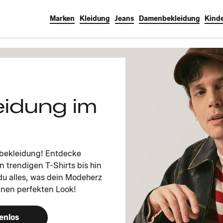
Marken
Kleidung
Jeans
Damenbekleidung
Kind
eidung im
nbekleidung! Entdecke
on trendigen T-Shirts bis hin
 du alles, was dein Modeherz
inen perfekten Look!
enlos