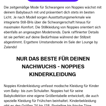
Die zeitgemäßge Mode für Schwangere von Noppies wächst mit
deinem Babybauch mit und präsentiert dich stets im besten
Licht. Je nach Modell sorgen Aussttattungsmerkmale wie
integrierte Still-BHs über die Schwangerschaft hinaus für
maximalen Komfort. Die Stillkleidung von Noppies orientiert sich
ebenfalls an angesagten Modetrends. Dank raffinierter Details
ist sie perfekt auf deine Bedürfnisse während der Stillzeit
abgestimmt. Ergattere Umstandsmode im Sale der Lounge by
Zalando!
NUR DAS BESTE FÜR DEINEN
NACHWUCHS - NOPPIES
KINDERKLEIDUNG
Noppies Kinderkleidung umfasst modische Kleidung für Kinder
vom Baby- bis zum Schulalter. Noppies hat für seine
Babykollektion eine eigene Größentabelle entwickelt, die auch
spezielle Kleidung für Frühchen beinhaltet. Kinderbekleidung
gibt es den Größen 74 bis 128. Pastellige bis frische Töne,