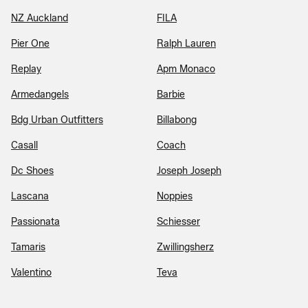
NZ Auckland
FILA
Pier One
Ralph Lauren
Replay
Apm Monaco
Armedangels
Barbie
Bdg Urban Outfitters
Billabong
Casall
Coach
Dc Shoes
Joseph Joseph
Lascana
Noppies
Passionata
Schiesser
Tamaris
Zwillingsherz
Valentino
Teva