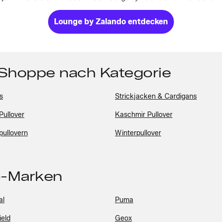
Lounge by Zalando entdecken
 Shoppe nach Kategorie
s
Strickjacken & Cardigans
Pullover
Kaschmir Pullover
pullovern
Winterpullover
p-Marken
al
Puma
ield
Geox