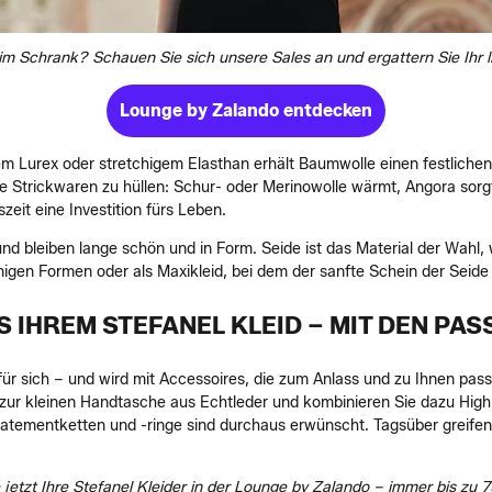
im Schrank? Schauen Sie sich unsere Sales an und ergattern Sie Ihr li
Lounge by Zalando entdecken
m Lurex oder stretchigem Elasthan erhält Baumwolle einen festlichen
ige Strickwaren zu hüllen: Schur- oder Merinowolle wärmt, Angora sor
szeit eine Investition fürs Leben.
und bleiben lange schön und in Form. Seide ist das Material der Wahl
linigen Formen oder als Maxikleid, bei dem der sanfte Schein der Sei
S IHREM STEFANEL KLEID – MIT DEN PA
für sich – und wird mit Accessoires, die zum Anlass und zu Ihnen passe
r zur kleinen Handtasche aus Echtleder und kombinieren Sie dazu High
tementketten und -ringe sind durchaus erwünscht. Tagsüber greifen
jetzt Ihre Stefanel Kleider in der Lounge by Zalando – immer bis zu 7