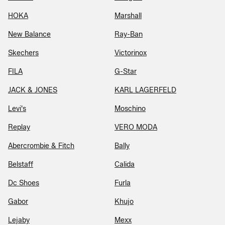
HOKA
Marshall
New Balance
Ray-Ban
Skechers
Victorinox
FILA
G-Star
JACK & JONES
KARL LAGERFELD
Levi's
Moschino
Replay
VERO MODA
Abercrombie & Fitch
Bally
Belstaff
Calida
Dc Shoes
Furla
Gabor
Khujo
Lejaby
Mexx