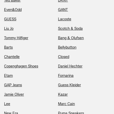
Ted Baker
DKNY
Even&Odd
GANT
GUESS
Lacoste
Liu Jo
Scotch & Soda
Tommy Hilfiger
Bang & Olufsen
Barts
Bellybutton
Chantelle
Closed
Copenghagen Shoes
Daniel Hechter
Etam
Fornarina
GAP Jeans
Guess Kleider
Jamie Oliver
Kazar
Lee
Marc Cain
New Era
Puma Sneakers