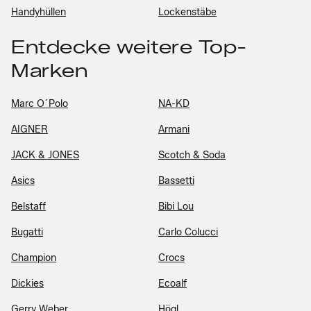
Handyhüllen
Lockenstäbe
Entdecke weitere Top-
Marken
Marc O´Polo
NA-KD
AIGNER
Armani
JACK & JONES
Scotch & Soda
Asics
Bassetti
Belstaff
Bibi Lou
Bugatti
Carlo Colucci
Champion
Crocs
Dickies
Ecoalf
Gerry Weber
Högl