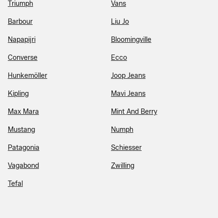
Triumph
Vans
Barbour
Liu Jo
Napapijri
Bloomingville
Converse
Ecco
Hunkemöller
Joop Jeans
Kipling
Mavi Jeans
Max Mara
Mint And Berry
Mustang
Numph
Patagonia
Schiesser
Vagabond
Zwilling
Tefal